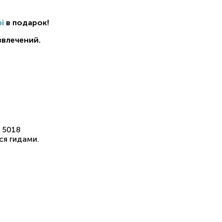
i
в подарок!
звлечений.
 5018
ся гидами.