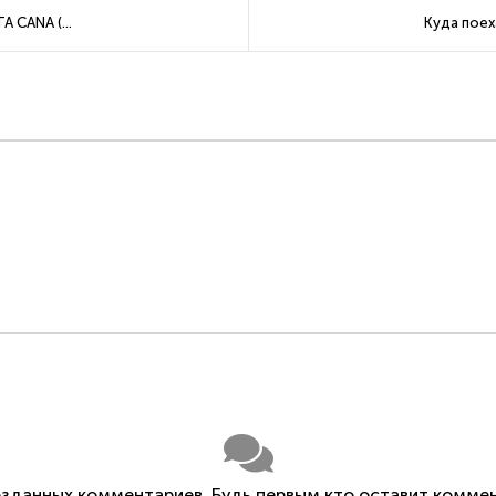
 CANA (...
Куда поех
озданных комментариев. Будь первым кто оставит коммен