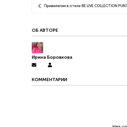
Привилегии в отеле BE LIVE COLLECTION PUNTA
ОБ АВТОРЕ
Ирина Боровкова
Подписаться
Ирина
на
Боровкова
обновление
КОММЕНТАРИИ
автора
Нет с