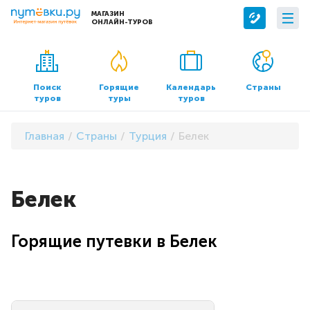
МАГАЗИН
ОНЛАЙН-ТУРОВ
Сервисы
О компании
Бронирование отелей
О нас
Поиск
Горящие
Календарь
Страны
туров
туры
туров
Трансфер
Контакты
Страхование
Команда
Главная
Страны
Турция
Белек
Документы и реквизиты
Офисы продаж
Белек
Горящие путевки в Белек