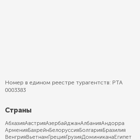
Номер в едином реестре турагентств: РТА
0003383
Страны
Абхазия
Австрия
Азербайджан
Албания
Андорра
Армения
Бахрейн
Белоруссия
Болгария
Бразилия
Венгрия
Вьетнам
Греция
Грузия
Доминикана
Египет