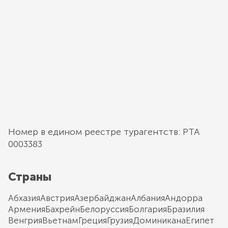
Номер в едином реестре турагентств: РТА
0003383
Страны
Абхазия
Австрия
Азербайджан
Албания
Андорра
Армения
Бахрейн
Белоруссия
Болгария
Бразилия
Венгрия
Вьетнам
Греция
Грузия
Доминикана
Египет