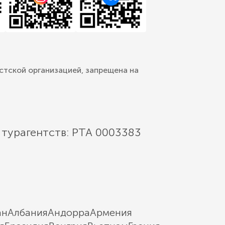
стской организацией, запрещена на
 турагентств: РТА 0003383
ан
Албания
Андорра
Армения