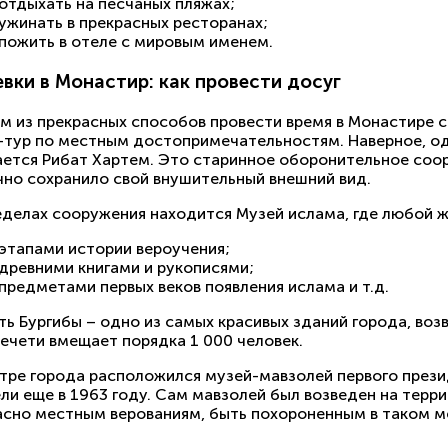
отдыхать на песчаных пляжах;
ужинать в прекрасных ресторанах;
пожить в отеле с мировым именем.
вки в Монастир: как провести досуг
м из прекрасных способов провести время в Монастире с
-тур по местным достопримечательностям. Наверное, од
ется Рибат Хартем. Это старинное оборонительное соору
чно сохранило свой внушительный внешний вид.
еделах сооружения находится Музей ислама, где любой 
этапами истории вероучения;
древними книгами и рукописями;
предметами первых веков появления ислама и т.д.
ь Бургибы – одно из самых красивых зданий города, воз
мечети вмещает порядка 1 000 человек.
нтре города расположился музей-мавзолей первого прези
ели еще в 1963 году. Сам мавзолей был возведен на тер
асно местным верованиям, быть похороненным в таком ме