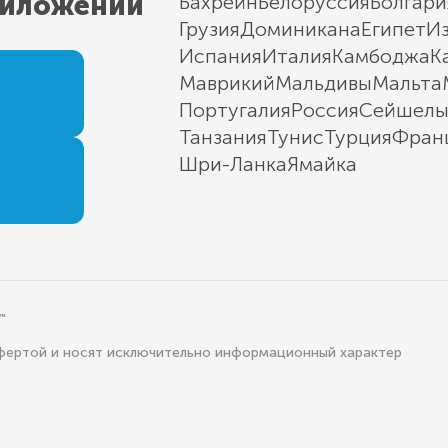
риложении
Бахрейн
Белоруссия
Болгари
Грузия
Доминикана
Египет
И
Испания
Италия
Камбоджа
К
Маврикий
Мальдивы
Мальта
Португалия
Россия
Сейшел
Танзания
Тунис
Турция
Фран
Шри-Ланка
Ямайка
"
офертой и носят исключительно информационный характер