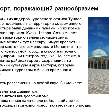
орт, поражающий разнообразием
один из лидеров курортного отдыха Туниса.
ые поселенцы на территории современного
стира были древними пунами, но их позже
снил гарнизон Юлия Цезаря. Сотнями лет
е территорию заняли монахи-воины,
рые возвели тут несокрушимую крепость. С
ор много чего изменилось, и Монастир – не
о крепостной город, а курортная зона с
ународным центром отдыха. Но, все же, в
льных районах города сохранились те
тники культуры и архитектуры, которые
минают туристам о былых временах и
.
сть развлечения на любой вкус! Вы можете:
заняться дайвингом;
заняться виндсерфингом;
покататься на яхте или небольшой лодке;
восхищаться живописностью местной природы;