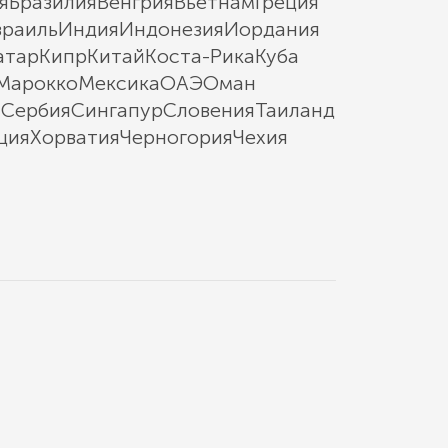
я
Бразилия
Венгрия
Вьетнам
Греция
зраиль
Индия
Индонезия
Иордания
атар
Кипр
Китай
Коста-Рика
Куба
Марокко
Мексика
ОАЭ
Оман
ы
Сербия
Сингапур
Словения
Таиланд
ция
Хорватия
Черногория
Чехия