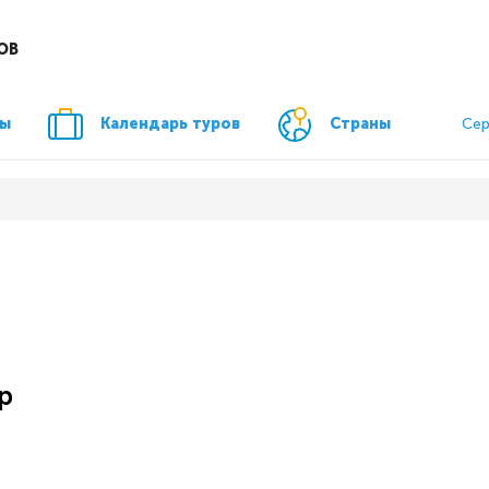
ОВ
ры
Календарь туров
Страны
Сер
р