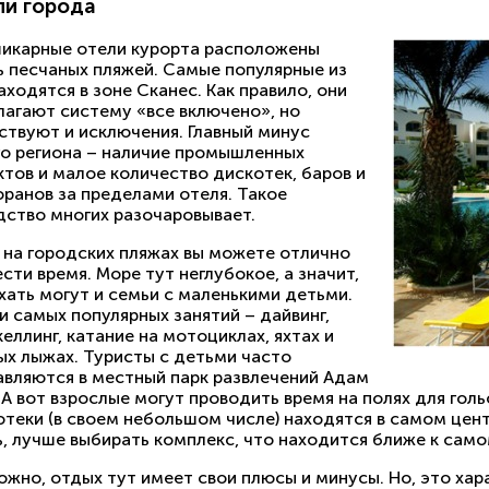
ли города
шикарные отели курорта расположены
ь песчаных пляжей. Самые популярные из
аходятся в зоне Сканес. Как правило, они
лагают систему «все включено», но
ствуют и исключения. Главный минус
го региона – наличие промышленных
тов и малое количество дискотек, баров и
оранов за пределами отеля. Такое
дство многих разочаровывает.
т на городских пляжах вы можете отлично
сти время. Море тут неглубокое, а значит,
хать могут и семьи с маленькими детьми.
 самых популярных занятий – дайвинг,
еллинг, катание на мотоциклах, яхтах и
ых лыжах. Туристы с детьми часто
авляются в местный парк развлечений Адам
 А вот взрослые могут проводить время на полях для гол
отеки (в своем небольшом числе) находятся в самом цен
, лучше выбирать комплекс, что находится ближе к само
жно, отдых тут имеет свои плюсы и минусы. Но, это хар