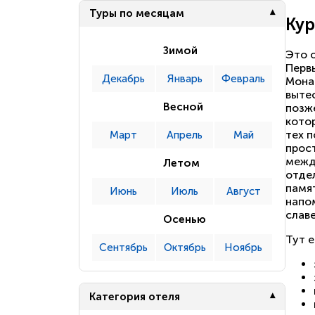
Туры по месяцам
Кур
Зимой
Это 
Перв
Декабрь
Январь
Февраль
Мона
выте
Весной
позж
кото
тех п
Март
Апрель
Май
прост
межд
Летом
отде
памя
Июнь
Июль
Август
напо
славе
Осенью
Тут е
Сентябрь
Октябрь
Ноябрь
Категория отеля