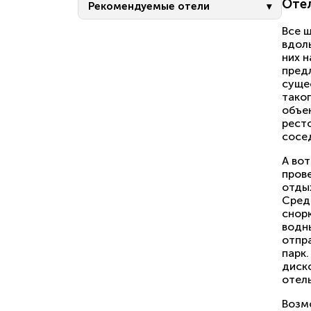
Оте
Рекомендуемые отели
Все 
вдол
них н
пред
суще
тако
объек
рест
сосе
А во
прове
отды
Среди
снорк
водн
отпр
парк.
диск
отель
Возмо