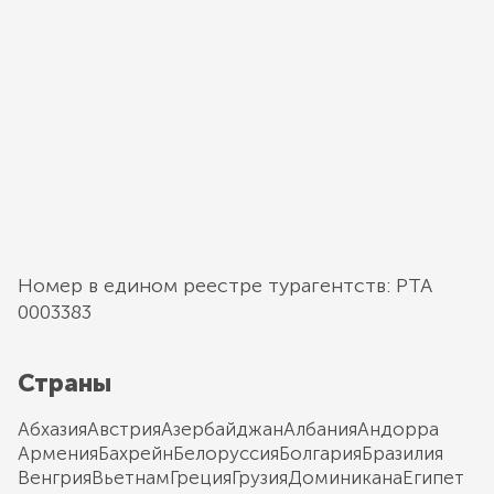
Номер в едином реестре турагентств: РТА
0003383
Страны
Абхазия
Австрия
Азербайджан
Албания
Андорра
Армения
Бахрейн
Белоруссия
Болгария
Бразилия
Венгрия
Вьетнам
Греция
Грузия
Доминикана
Египет