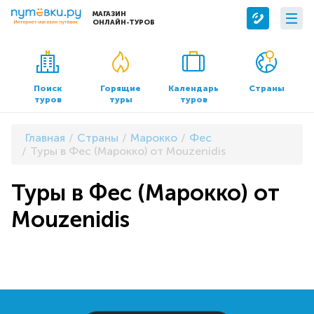
МАГАЗИН
ОНЛАЙН-ТУРОВ
Сервисы
О компании
Бронирование отелей
О нас
Поиск
Горящие
Календарь
Страны
туров
туры
туров
Трансфер
Контакты
Страхование
Команда
Главная
Страны
Марокко
Фес
Документы и реквизиты
Туры в Фес (Марокко) от Mouzenidis
Офисы продаж
Туры в Фес (Марокко) от
Mouzenidis