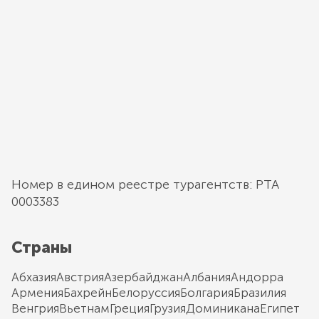
Номер в едином реестре турагентств: РТА
0003383
Страны
Абхазия
Австрия
Азербайджан
Албания
Андорра
Армения
Бахрейн
Белоруссия
Болгария
Бразилия
Венгрия
Вьетнам
Греция
Грузия
Доминикана
Египет