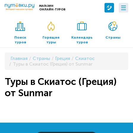
МАГАЗИН
ОНЛАЙН-ТУРОВ
Сервисы
О компании
Бронирование отелей
О нас
Поиск
Горящие
Календарь
Страны
туров
туры
туров
Трансфер
Контакты
Страхование
Команда
Главная
Страны
Греция
Скиатос
Документы и реквизиты
Туры в Скиатос (Греция) от Sunmar
Офисы продаж
Туры в Скиатос (Греция)
от Sunmar