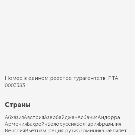
Номер в едином реестре турагентств: РТА
0003383
Страны
Абхазия
Австрия
Азербайджан
Албания
Андорра
Армения
Бахрейн
Белоруссия
Болгария
Бразилия
Венгрия
Вьетнам
Греция
Грузия
Доминикана
Египет