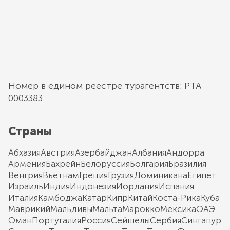
Номер в едином реестре турагентств: РТА
0003383
Страны
Абхазия
Австрия
Азербайджан
Албания
Андорра
Армения
Бахрейн
Белоруссия
Болгария
Бразилия
Венгрия
Вьетнам
Греция
Грузия
Доминикана
Египет
Израиль
Индия
Индонезия
Иордания
Испания
Италия
Камбоджа
Катар
Кипр
Китай
Коста-Рика
Куба
Маврикий
Мальдивы
Мальта
Марокко
Мексика
ОАЭ
Оман
Португалия
Россия
Сейшелы
Сербия
Сингапур