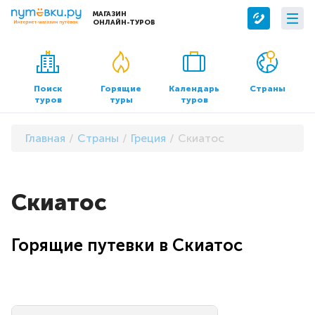
МАГАЗИН
ОНЛАЙН-ТУРОВ
Сервисы
О компании
Бронирование отелей
О нас
Поиск
Горящие
Календарь
Страны
туров
туры
туров
Трансфер
Контакты
Страхование
Команда
Главная
Страны
Греция
Скиатос
Документы и реквизиты
Офисы продаж
Скиатос
Горящие путевки в Скиатос