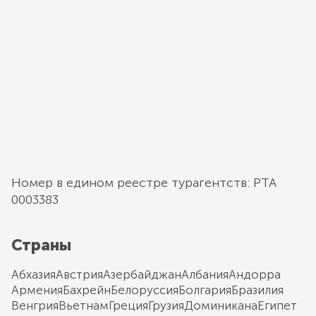
Номер в едином реестре турагентств: РТА
0003383
Страны
Абхазия
Австрия
Азербайджан
Албания
Андорра
Армения
Бахрейн
Белоруссия
Болгария
Бразилия
Венгрия
Вьетнам
Греция
Грузия
Доминикана
Египет