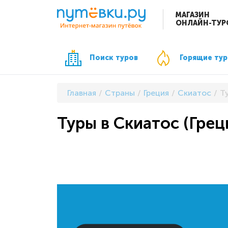
МАГАЗИН
ОНЛАЙН-ТУР
Поиск туров
Горящие ту
Главная
Страны
Греция
Скиатос
Ту
Туры в Скиатос (Греци