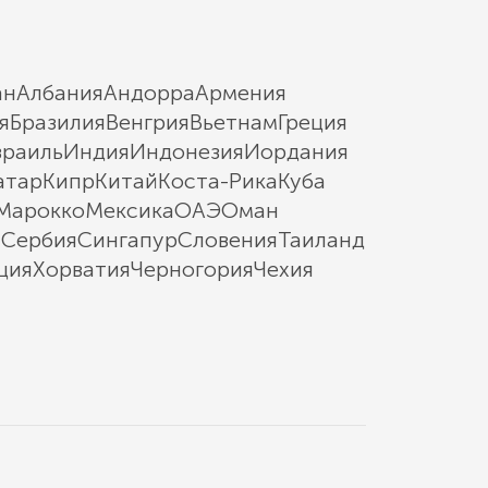
ан
Албания
Андорра
Армения
я
Бразилия
Венгрия
Вьетнам
Греция
зраиль
Индия
Индонезия
Иордания
атар
Кипр
Китай
Коста-Рика
Куба
Марокко
Мексика
ОАЭ
Оман
ы
Сербия
Сингапур
Словения
Таиланд
ция
Хорватия
Черногория
Чехия