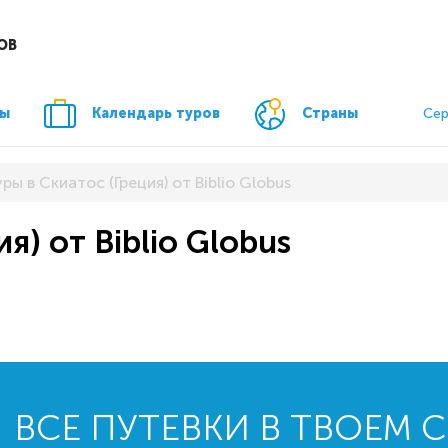
ОВ
ры
Календарь туров
Страны
Сер
ры в Скиатос (Греция) от Biblio Globus
я) от Biblio Globus
ВСЕ ПУТЕВКИ В ТВОЕМ 