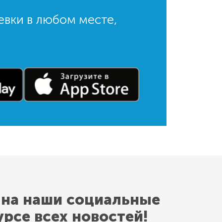
евки в любом месте,
 на наши социальные
урсе всех новостей!