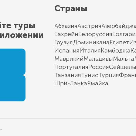
Страны
йте туры
Абхазия
Австрия
Азербайдж
риложении
Бахрейн
Белоруссия
Болгари
Грузия
Доминикана
Египет
И
Испания
Италия
Камбоджа
К
Маврикий
Мальдивы
Мальта
Португалия
Россия
Сейшел
Танзания
Тунис
Турция
Фран
Шри-Ланка
Ямайка
"