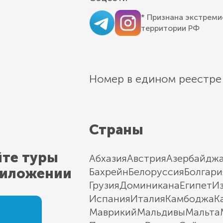
* Признана экстреми
территории РФ
Номер в едином реестре
Страны
йте туры
Абхазия
Австрия
Азербайдж
риложении
Бахрейн
Белоруссия
Болгари
Грузия
Доминикана
Египет
И
Испания
Италия
Камбоджа
К
Маврикий
Мальдивы
Мальта