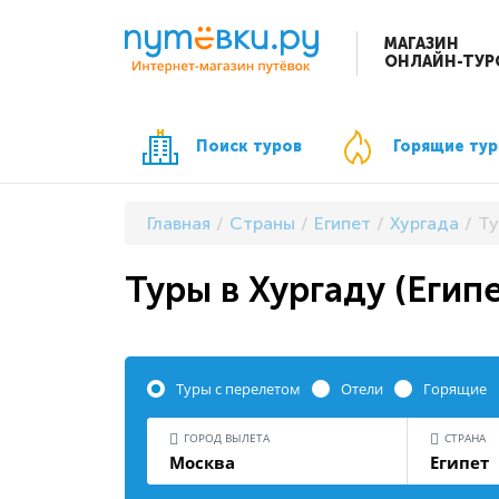
МАГАЗИН
ОНЛАЙН-ТУР
Поиск туров
Горящие ту
Главная
Страны
Египет
Хургада
Ту
Туры в Хургаду (Егип
Туры с перелетом
Отели
Горящие
ГОРОД ВЫЛЕТА
СТРАНА
Москва
Египет