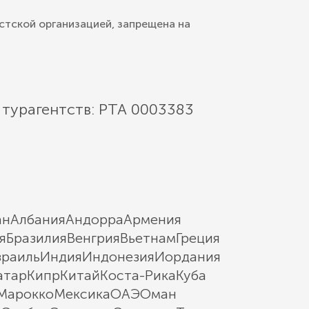
стской организацией, запрещена на
 турагентств: РТА 0003383
ан
Албания
Андорра
Армения
я
Бразилия
Венгрия
Вьетнам
Греция
зраиль
Индия
Индонезия
Иордания
атар
Кипр
Китай
Коста-Рика
Куба
Марокко
Мексика
ОАЭ
Оман