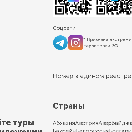
Соцсети
* Признана экстреми
территории РФ
Номер в едином реестре
Страны
йте туры
Абхазия
Австрия
Азербайдж
риложении
Бахрейн
Белоруссия
Болгари