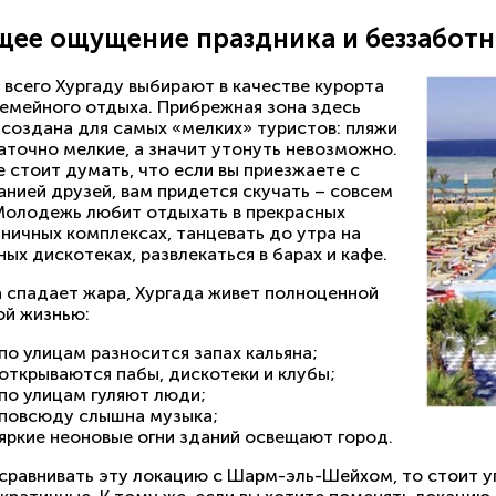
ее ощущение праздника и беззаботн
 всего Хургаду выбирают в качестве курорта
семейного отдыха. Прибрежная зона здесь
 создана для самых «мелких» туристов: пляжи
аточно мелкие, а значит утонуть невозможно.
е стоит думать, что если вы приезжаете с
анией друзей, вам придется скучать – совсем
 Молодежь любит отдыхать в прекрасных
ничных комплексах, танцевать до утра на
ых дискотеках, развлекаться в барах и кафе.
а спадает жара, Хургада живет полноценной
ой жизнью:
по улицам разносится запах кальяна;
открываются пабы, дискотеки и клубы;
по улицам гуляют люди;
повсюду слышна музыка;
яркие неоновые огни зданий освещают город.
 сравнивать эту локацию с Шарм-эль-Шейхом, то стоит у