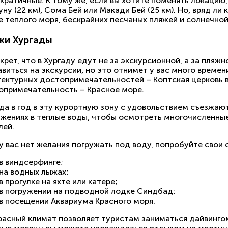
ратичные. К тому же, если вы хотите поменять локацию, 
уну (22 км), Сома Бей или Макади Бей (25 км). Но, вряд л
е теплого моря, бескрайних песчаных пляжей и солнечной
жи Хургады
крет, что в Хургаду едут не за экскурсионной, а за пля
виться на экскурсии, но это отнимет у вас много времени
ектурных достопримечательностей – Коптская церковь в 
опримечательность – Красное море.
да в год в эту курортную зону с удовольствием съезжают
ужениях в теплые воды, чтобы осмотреть многочисленны
лей.
у вас нет желания погружать под воду, попробуйте свои 
в виндсерфинге;
на водных лыжах;
в прогулке на яхте или катере;
в погружении на подводной лодке Синдбад;
в посещении Аквариума Красного моря.
расный климат позволяет туристам заниматься дайвингом