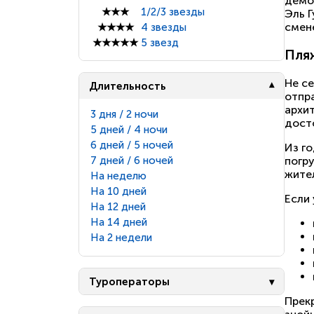
демок
★★★
1/2/3 звезды
Эль Г
смен
★★★★
4 звезды
★★★★★
5 звезд
Пля
Не се
Длительность
отпра
архит
3 дня / 2 ночи
дост
5 дней / 4 ночи
6 дней / 5 ночей
Из го
погр
7 дней / 6 ночей
жите
На неделю
На 10 дней
Если 
На 12 дней
На 14 дней
На 2 недели
Туроператоры
Прек