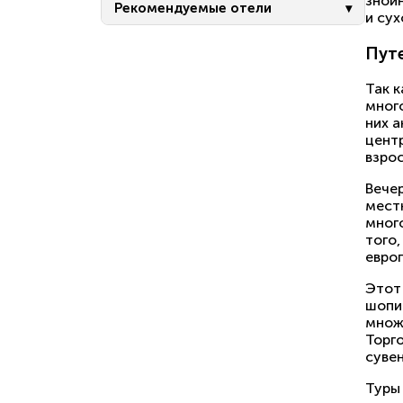
зной
Рекомендуемые отели
и сух
Путе
Так к
много
них 
центр
взро
Вече
мест
мног
того,
евро
Этот
шопи
множ
Торго
суве
Туры 