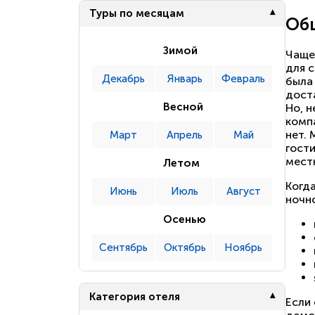
Туры по месяцам
Общ
Зимой
Чаще
для 
Декабрь
Январь
Февраль
была
дост
Весной
Но, н
комп
нет.
Март
Апрель
Май
гости
местн
Летом
Когд
Июнь
Июль
Август
ночн
Осенью
Сентябрь
Октябрь
Ноябрь
Категория отеля
Если