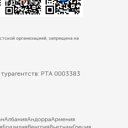
стской организацией, запрещена на
 турагентств: РТА 0003383
ан
Албания
Андорра
Армения
я
Бразилия
Венгрия
Вьетнам
Греция