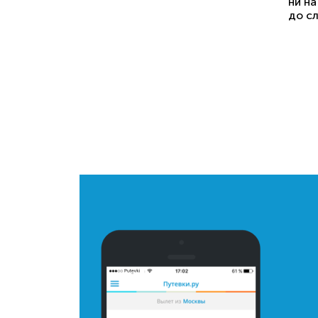
ни на
до с