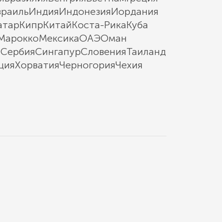
зраиль
Индия
Индонезия
Иордания
атар
Кипр
Китай
Коста-Рика
Куба
Марокко
Мексика
ОАЭ
Оман
ы
Сербия
Сингапур
Словения
Таиланд
ция
Хорватия
Черногория
Чехия