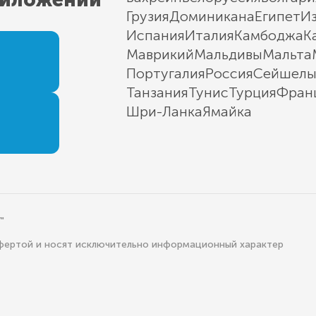
Грузия
Доминикана
Египет
И
Испания
Италия
Камбоджа
К
Маврикий
Мальдивы
Мальта
Португалия
Россия
Сейшел
Танзания
Тунис
Турция
Фран
Шри-Ланка
Ямайка
"
офертой и носят исключительно информационный характер