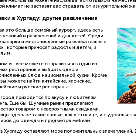
ные месяцы вы можете наслаждаться отдыхом на местных 
ой климат не заставят вас страдать от изнурительной жа
вки в Хургаду: другие развлечения
ак это больше семейный курорт, здесь есть
 условий и развлечений и для детей. Среди
аквапарки и многочисленные развлекательные
ы, которые приносят радость и детям, и
слым.
ром вы все можете отправиться в один из
ных ресторанов и выбрать одно и
очисленных блюд национальной кухни. Кроме
 вы можете найти китайские, японские,
пейские и русские рестораны.
 город приходится по вкусу и любителям
нга. Еще бы! Шумные рынки предлагают
ество товаром с невероятными скидками.
вцы здесь не такие наглые, как в столице, и с удовольст
ниров до одежды и предметов мебели.
в Хургаду оставляют море положительных впечатлений. В