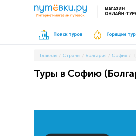
МАГАЗИН
ОНЛАЙН-ТУР
Поиск туров
Горящие ту
Главная
Страны
Болгария
София
Т
Туры в Софию (Болгар