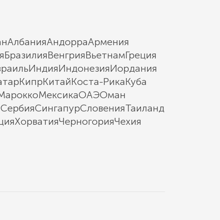
ан
Албания
Андорра
Армения
я
Бразилия
Венгрия
Вьетнам
Греция
зраиль
Индия
Индонезия
Иордания
атар
Кипр
Китай
Коста-Рика
Куба
Марокко
Мексика
ОАЭ
Оман
ы
Сербия
Сингапур
Словения
Таиланд
ция
Хорватия
Черногория
Чехия