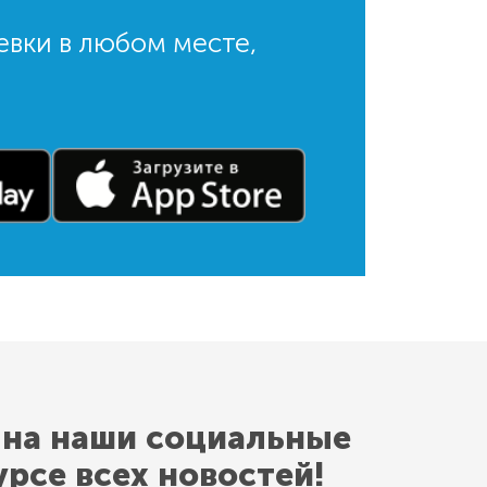
евки в любом месте,
 на наши социальные
урсе всех новостей!