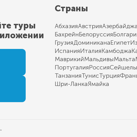
Страны
йте туры
Абхазия
Австрия
Азербайдж
риложении
Бахрейн
Белоруссия
Болгари
Грузия
Доминикана
Египет
И
Испания
Италия
Камбоджа
К
Маврикий
Мальдивы
Мальта
Португалия
Россия
Сейшел
Танзания
Тунис
Турция
Фран
Шри-Ланка
Ямайка
"