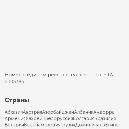
Номер в едином реестре турагентств: РТА
0003383
Страны
Абхазия
Австрия
Азербайджан
Албания
Андорра
Армения
Бахрейн
Белоруссия
Болгария
Бразилия
Венгрия
Вьетнам
Греция
Грузия
Доминикана
Египет