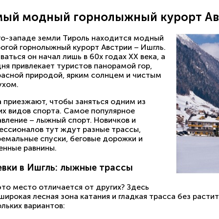
мый модный горнолыжный курорт Ав
го-западе земли Тироль находится модный
рогой горнолыжный курорт Австрии – Ишгль.
ваться он начал лишь в 60х годах XX века, а
дня привлекает туристов панорамой гор,
расной природой, ярким солнцем и чистым
ухом.
 приезжают, чтобы заняться одним из
их видов спорта. Самое популярное
авление – лыжный спорт. Новичков и
ессионалов тут ждут разные трассы,
ремальные спуски, беговые дорожки и
енные равнины.
вки в Ишгль: лыжные трассы
это место отличается от других? Здесь
широкая лесная зона катания и гладкая трасса без расти
льких вариантов: