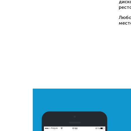
диск
рест
Любо
место