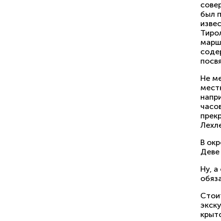
сове
был 
изве
Тиро
марш
соде
посв
Не м
мест
напри
часов
прек
Лехл
В ок
Деве
Ну, а
обяз
Стои
экск
крыто