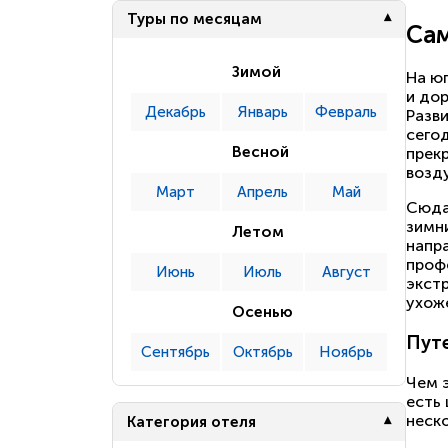
Туры по месяцам
Са
Зимой
На ю
и до
Декабрь
Январь
Февраль
Разви
сего
Весной
прек
возд
Март
Апрель
Май
Сюда
зимн
Летом
напр
проф
Июнь
Июль
Август
экст
ухож
Осенью
Путе
Сентябрь
Октябрь
Ноябрь
Чем 
есть 
неско
Категория отеля