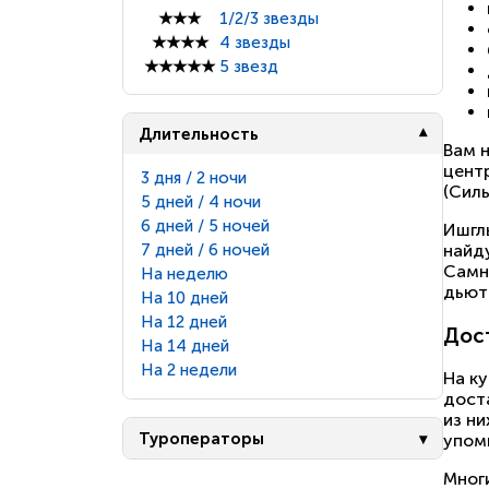
★★★
1/2/3 звезды
★★★★
4 звезды
★★★★★
5 звезд
Длительность
Вам н
центр
3 дня / 2 ночи
(Силь
5 дней / 4 ночи
6 дней / 5 ночей
Ишгль
найду
7 дней / 6 ночей
Самн
На неделю
дьют
На 10 дней
На 12 дней
Дос
На 14 дней
На 2 недели
На ку
дост
из ни
Туроператоры
упом
Мног