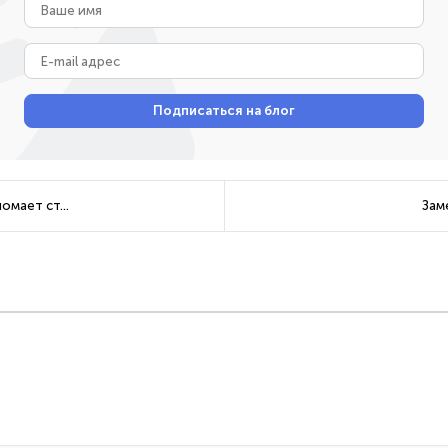
Ваше
имя
E-
mail
адрес
Подписаться на блог
омает ст...
Зам