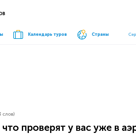
ОВ
ры
Календарь туров
Страны
Сер
3 слов)
 что проверят у вас уже в а