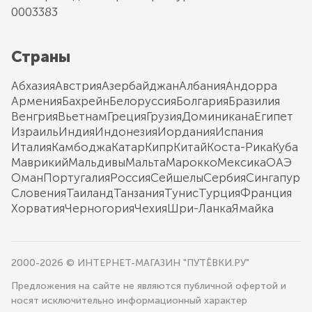
0003383
Страны
Абхазия
Австрия
Азербайджан
Албания
Андорра
Армения
Бахрейн
Белоруссия
Болгария
Бразилия
Венгрия
Вьетнам
Греция
Грузия
Доминикана
Египет
Израиль
Индия
Индонезия
Иордания
Испания
Италия
Камбоджа
Катар
Кипр
Китай
Коста-Рика
Куба
Маврикий
Мальдивы
Мальта
Марокко
Мексика
ОАЭ
Оман
Португалия
Россия
Сейшелы
Сербия
Сингапур
Словения
Таиланд
Танзания
Тунис
Турция
Франция
Хорватия
Черногория
Чехия
Шри-Ланка
Ямайка
2000-2026 © ИНТЕРНЕТ-МАГАЗИН "ПУТЁВКИ.РУ"
Предложения на сайте не являются публичной офертой и
носят исключительно информационный характер