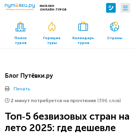
МАГАЗИН
ОНЛАЙН-ТУРОВ
Сервисы
О компании
Бронирование отелей
О нас
Поиск
Горящие
Календарь
Страны
туров
туры
туров
Трансфер
Контакты
Страхование
Команда
Документы и реквизиты
Блог Путёвки.ру
Офисы продаж
Печать
2 минут потребуется на прочтение
(396 слов)
Топ‑5 безвизовых стран на
лето 2025: где дешевле