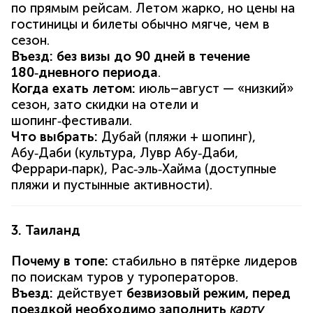
по прямым рейсам. Летом жарко, но цены на
гостиницы и билеты обычно мягче, чем в
сезон.
Въезд:
без визы до 90 дней в течение
180‑дневного периода
.
Когда ехать летом:
июль–август — «низкий»
сезон, зато скидки на отели и
шопинг‑фестивали.
Что выбрать:
Дубай (пляжи + шопинг),
Абу‑Даби (культура, Лувр Абу‑Даби,
Феррари‑парк), Рас‑эль‑Хайма (доступные
пляжи и пустынные активности).
3. Таиланд
Почему в топе:
стабильно в пятёрке лидеров
по поискам туров у туроператоров.
Въезд:
действует
безвизовый режим, перед
поездкой необходимо заполнить
карту