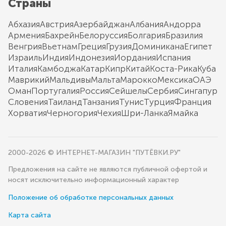
Страны
Абхазия
Австрия
Азербайджан
Албания
Андорра
Армения
Бахрейн
Белоруссия
Болгария
Бразилия
Венгрия
Вьетнам
Греция
Грузия
Доминикана
Египет
Израиль
Индия
Индонезия
Иордания
Испания
Италия
Камбоджа
Катар
Кипр
Китай
Коста-Рика
Куба
Маврикий
Мальдивы
Мальта
Марокко
Мексика
ОАЭ
Оман
Португалия
Россия
Сейшелы
Сербия
Сингапур
Словения
Таиланд
Танзания
Тунис
Турция
Франция
Хорватия
Черногория
Чехия
Шри-Ланка
Ямайка
2000-2026 © ИНТЕРНЕТ-МАГАЗИН "ПУТЁВКИ.РУ"
Предложения на сайте не являются публичной офертой и
носят исключительно информационный характер
Положение об обработке персональных данных
Карта сайта