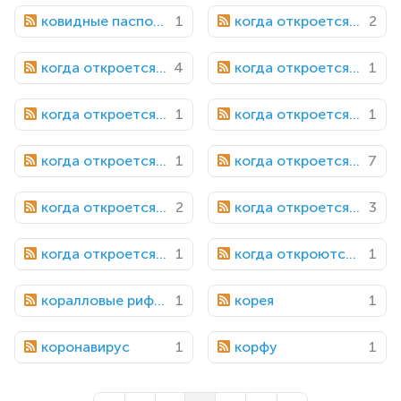
ковидные паспорта
1
когда откроется бали
2
когда откроется вьетнам
4
когда откроется граница с азербайджаном
1
когда откроется граница с казахстаном
1
когда откроется индонезия
1
когда откроется мальта
1
когда откроется таиланд
7
когда откроется турция
2
когда откроется турция для россии
3
когда откроется чили
1
когда откроются азиатские страны для россиян
1
коралловые рифы египта
1
корея
1
коронавирус
1
корфу
1