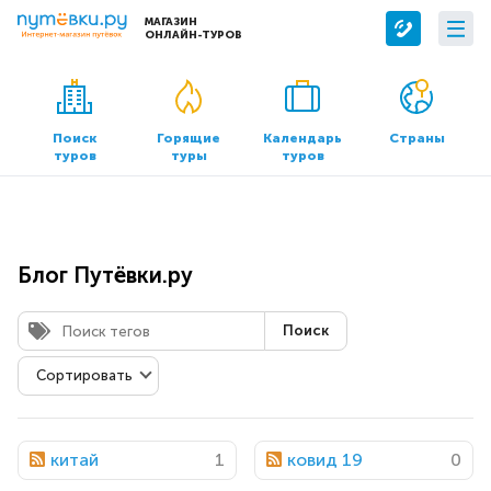
МАГАЗИН
ОНЛАЙН-ТУРОВ
Сервисы
О компании
Бронирование отелей
О нас
Поиск
Горящие
Календарь
Страны
туров
туры
туров
Трансфер
Контакты
Страхование
Команда
Документы и реквизиты
Блог Путёвки.ру
Офисы продаж
Поиск
китай
1
ковид 19
0