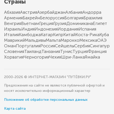
Страны
Абхазия
Австрия
Азербайджан
Албания
Андорра
Армения
Бахрейн
Белоруссия
Болгария
Бразилия
Венгрия
Вьетнам
Греция
Грузия
Доминикана
Египет
Израиль
Индия
Индонезия
Иордания
Испания
Италия
Камбоджа
Катар
Кипр
Китай
Коста-Рика
Куба
Маврикий
Мальдивы
Мальта
Марокко
Мексика
ОАЭ
Оман
Португалия
Россия
Сейшелы
Сербия
Сингапур
Словения
Таиланд
Танзания
Тунис
Турция
Франция
Хорватия
Черногория
Чехия
Шри-Ланка
Ямайка
2000-2026 © ИНТЕРНЕТ-МАГАЗИН "ПУТЁВКИ.РУ"
Предложения на сайте не являются публичной офертой и
носят исключительно информационный характер
Положение об обработке персональных данных
Карта сайта