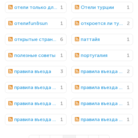
отели только для взрослых
1
Отели турции
1
отелиfun&sun
1
откроется ли турции в июне
2
открытые страны для россиян
6
паттайя
1
полезные советы
1
португалия
1
правила въезда
3
правила въезда в грецию
2
правила въезда в грузию
1
правила въезда в катар
1
правила въезда в краснодарский край
1
правила въезда в оаэ
1
правила въезда в таиланд
1
правила въезда в танзанию
1