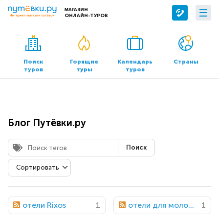
МАГАЗИН
ОНЛАЙН-ТУРОВ
Сервисы
О компании
Бронирование отелей
О нас
Поиск
Горящие
Календарь
Страны
туров
туры
туров
Трансфер
Контакты
Страхование
Команда
Документы и реквизиты
Блог Путёвки.ру
Офисы продаж
Поиск
отели Rixos
1
отели для молодежи в египте
1