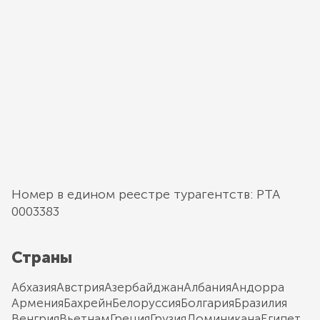
Номер в едином реестре турагентств: РТА
0003383
Страны
Абхазия
Австрия
Азербайджан
Албания
Андорра
Армения
Бахрейн
Белоруссия
Болгария
Бразилия
Венгрия
Вьетнам
Греция
Грузия
Доминикана
Египет