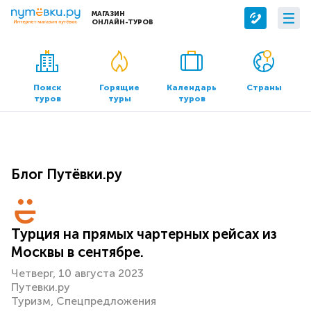
МАГАЗИН
ОНЛАЙН-ТУРОВ
Сервисы
О компании
Бронирование отелей
О нас
Поиск
Горящие
Календарь
Страны
туров
туры
туров
Трансфер
Контакты
Страхование
Команда
Документы и реквизиты
Блог Путёвки.ру
Офисы продаж
Турция на прямых чартерных рейсах из
Москвы в сентябре.
Четверг, 10 августа 2023
Путевки.ру
Туризм
Спецпредложения