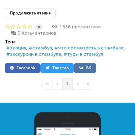
Продолжить чтение
1536 просмотров
0
0 Комментариев
Теги:
турция
стамбул
что посмотреть в стамбуле
экскурсии в стамбуле
туры в стамбул
Facebook
Твиттер
ВК
1
First Page
Previous Page
Next Page
Last Page