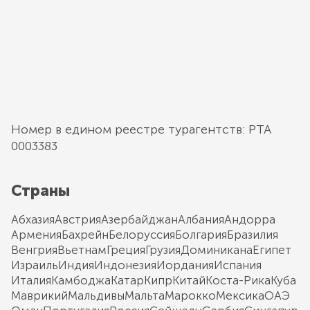
Номер в едином реестре турагентств: РТА
0003383
Страны
Абхазия
Австрия
Азербайджан
Албания
Андорра
Армения
Бахрейн
Белоруссия
Болгария
Бразилия
Венгрия
Вьетнам
Греция
Грузия
Доминикана
Египет
Израиль
Индия
Индонезия
Иордания
Испания
Италия
Камбоджа
Катар
Кипр
Китай
Коста-Рика
Куба
Маврикий
Мальдивы
Мальта
Марокко
Мексика
ОАЭ