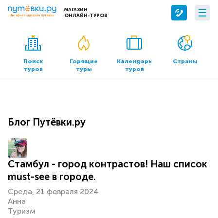
МАГАЗИН
ОНЛАЙН-ТУРОВ
Сервисы
О компании
Бронирование отелей
О нас
Поиск
Горящие
Календарь
Страны
туров
туры
туров
Трансфер
Контакты
Страхование
Команда
Документы и реквизиты
Блог Путёвки.ру
Офисы продаж
Стамбул - город контрастов! Наш список
must-see в городе.
Среда, 21 февраля 2024
Анна
Туризм