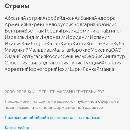
Страны
Абхазия
Австрия
Азербайджан
Албания
Андорра
Армения
Бахрейн
Белоруссия
Болгария
Бразилия
Венгрия
Вьетнам
Греция
Грузия
Доминикана
Египет
Израиль
Индия
Индонезия
Иордания
Испания
Италия
Камбоджа
Катар
Кипр
Китай
Коста-Рика
Куба
Маврикий
Мальдивы
Мальта
Марокко
Мексика
ОАЭ
Оман
Португалия
Россия
Сейшелы
Сербия
Сингапур
Словения
Таиланд
Танзания
Тунис
Турция
Франция
Хорватия
Черногория
Чехия
Шри-Ланка
Ямайка
2000-2026 © ИНТЕРНЕТ-МАГАЗИН "ПУТЁВКИ.РУ"
Предложения на сайте не являются публичной офертой и
носят исключительно информационный характер
Положение об обработке персональных данных
Карта сайта