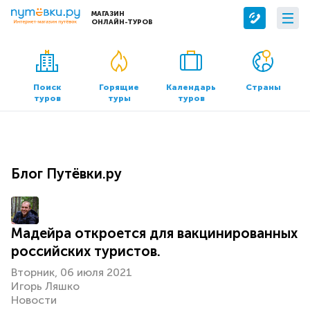
МАГАЗИН
ОНЛАЙН-ТУРОВ
Сервисы
О компании
Бронирование отелей
О нас
Поиск
Горящие
Календарь
Страны
туров
туры
туров
Трансфер
Контакты
Страхование
Команда
Документы и реквизиты
Блог Путёвки.ру
Офисы продаж
Мадейра откроется для вакцинированных
российских туристов.
Вторник, 06 июля 2021
Игорь Ляшко
Новости