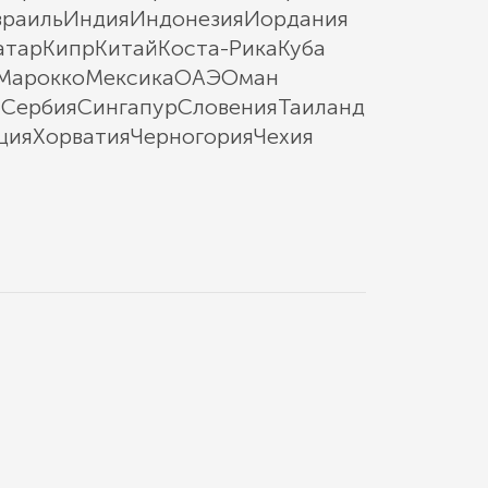
зраиль
Индия
Индонезия
Иордания
атар
Кипр
Китай
Коста-Рика
Куба
Марокко
Мексика
ОАЭ
Оман
ы
Сербия
Сингапур
Словения
Таиланд
ция
Хорватия
Черногория
Чехия