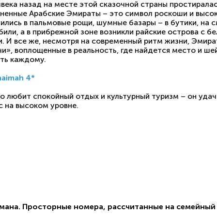
века назад на месте этой сказочной страны простиралас
ненные Арабские Эмираты – это символ роскоши и высок
ились в пальмовые рощи, шумные базары – в бутики, на
или, а в прибрежной зоне возникли райские острова с 
. И все же, несмотря на современный ритм жизни, Эмир
чи», воплощенные в реальность, где найдется место и шей
ть каждому.
haimah 4*
о любит спокойный отдых и культурный туризм – он удач
с на высоком уровне.
мана. Просторные номера, рассчитанные на семейный