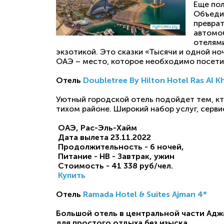
Еще пол
Объеди
преврат
автомоб
отелями
экзотикой. Это сказки «Тысячи и одной но
ОАЭ – место, которое необходимо посети
Отель
Doubletree By Hilton Hotel Ras Al K
Уютный городской отель подойдет тем, кт
тихом районе. Широкий набор услуг, серви
ОАЭ, Рас-Эль-Хайм
Дата вылета
23.11.2022
Продолжительность - 6
ночей,
Питание - HB - Завтрак, ужин
Стоимость - 41 338
руб/чел.
Купить
Отель
Ramada Hotel & Suites Ajman 4*
Большой отель в центральной части Адж
для простого отдыха без изыска.