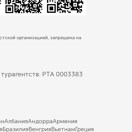
стской организацией, запрещена на
 турагентств: РТА 0003383
ан
Албания
Андорра
Армения
я
Бразилия
Венгрия
Вьетнам
Греция