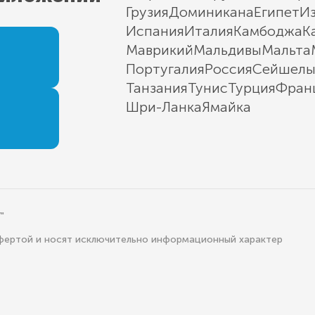
Грузия
Доминикана
Египет
И
Испания
Италия
Камбоджа
К
Маврикий
Мальдивы
Мальта
Португалия
Россия
Сейшел
Танзания
Тунис
Турция
Фран
Шри-Ланка
Ямайка
"
офертой и носят исключительно информационный характер