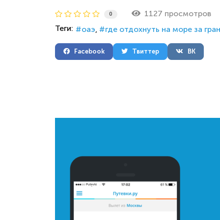
1127 просмотров
0
Теги:
оаэ
где отдохнуть на море за гра
Facebook
Твиттер
ВК