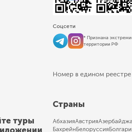
Соцсети
* Признана экстреми
территории РФ
Номер в едином реестре
Страны
йте туры
Абхазия
Австрия
Азербайдж
риложении
Бахрейн
Белоруссия
Болгари