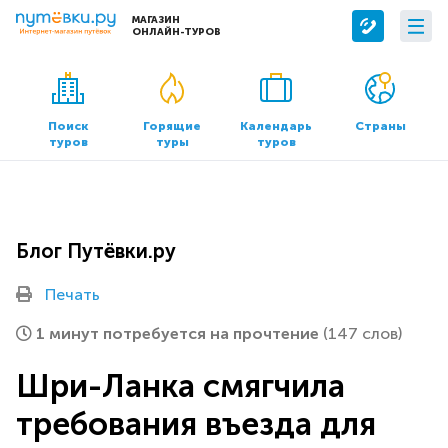
МАГАЗИН
ОНЛАЙН-ТУРОВ
Сервисы
О компании
Бронирование отелей
О нас
Поиск
Горящие
Календарь
Страны
туров
туры
туров
Трансфер
Контакты
Страхование
Команда
Документы и реквизиты
Блог Путёвки.ру
Офисы продаж
Печать
1 минут потребуется на прочтение
(147 слов)
Шри-Ланка смягчила
требования въезда для