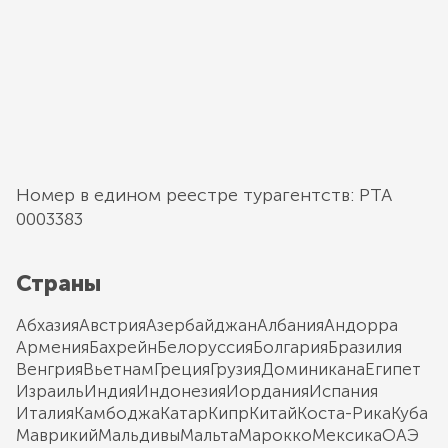
Номер в едином реестре турагентств: РТА
0003383
Страны
Абхазия
Австрия
Азербайджан
Албания
Андорра
Армения
Бахрейн
Белоруссия
Болгария
Бразилия
Венгрия
Вьетнам
Греция
Грузия
Доминикана
Египет
Израиль
Индия
Индонезия
Иордания
Испания
Италия
Камбоджа
Катар
Кипр
Китай
Коста-Рика
Куба
Маврикий
Мальдивы
Мальта
Марокко
Мексика
ОАЭ