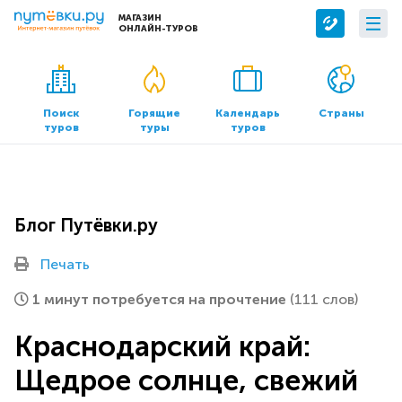
МАГАЗИН
ОНЛАЙН-ТУРОВ
Сервисы
О компании
Бронирование отелей
О нас
Поиск
Горящие
Календарь
Страны
туров
туры
туров
Трансфер
Контакты
Страхование
Команда
Документы и реквизиты
Блог Путёвки.ру
Офисы продаж
Печать
1 минут потребуется на прочтение
(111 слов)
Краснодарский край:
Щедрое солнце, свежий