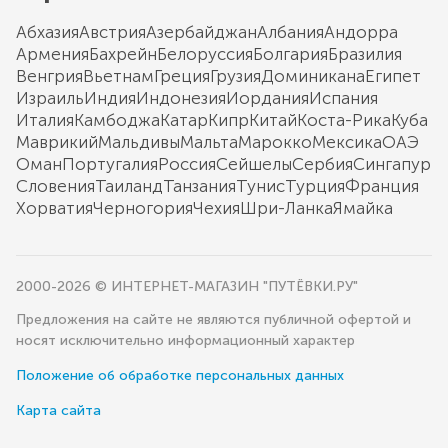
Абхазия
Австрия
Азербайджан
Албания
Андорра
Армения
Бахрейн
Белоруссия
Болгария
Бразилия
Венгрия
Вьетнам
Греция
Грузия
Доминикана
Египет
Израиль
Индия
Индонезия
Иордания
Испания
Италия
Камбоджа
Катар
Кипр
Китай
Коста-Рика
Куба
Маврикий
Мальдивы
Мальта
Марокко
Мексика
ОАЭ
Оман
Португалия
Россия
Сейшелы
Сербия
Сингапур
Словения
Таиланд
Танзания
Тунис
Турция
Франция
Хорватия
Черногория
Чехия
Шри-Ланка
Ямайка
2000-2026 © ИНТЕРНЕТ-МАГАЗИН "ПУТЁВКИ.РУ"
Предложения на сайте не являются публичной офертой и
носят исключительно информационный характер
Положение об обработке персональных данных
Карта сайта