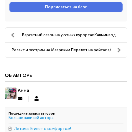
адрес
Подписаться на блог
Бархатный сезон на уютных курортах Кавминвод ️
Релакс и экстрим на Маврикии Перелет на рейсах а/...
ОБ АВТОРЕ
Анна
Подписаться
Анна
на
обновление
Последние записи авторов
автора
Больше записей автора
Летим в Египет с комфортом!