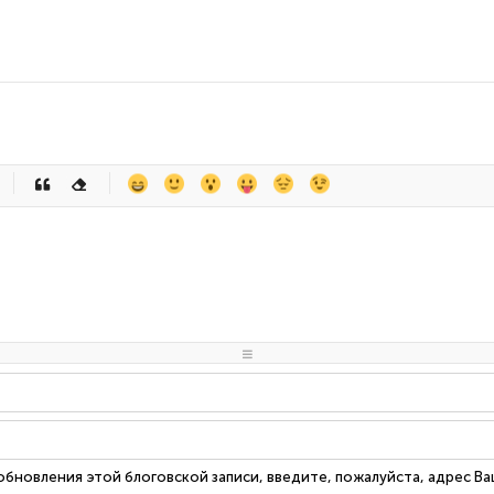
-
-
-
-
-
-
-
-
-
-
-
-
-
-
-
-
-
-
-
-
-
-
-
-
-
-
-
-
-
-
 обновления этой блоговской записи, введите, пожалуйста, адрес В