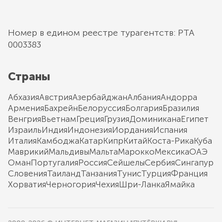
Номер в едином реестре турагентств: РТА
0003383
Страны
Абхазия
Австрия
Азербайджан
Албания
Андорра
Армения
Бахрейн
Белоруссия
Болгария
Бразилия
Венгрия
Вьетнам
Греция
Грузия
Доминикана
Египет
Израиль
Индия
Индонезия
Иордания
Испания
Италия
Камбоджа
Катар
Кипр
Китай
Коста-Рика
Куба
Маврикий
Мальдивы
Мальта
Марокко
Мексика
ОАЭ
Оман
Португалия
Россия
Сейшелы
Сербия
Сингапур
Словения
Таиланд
Танзания
Тунис
Турция
Франция
Хорватия
Черногория
Чехия
Шри-Ланка
Ямайка