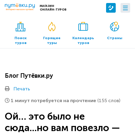
МАГАЗИН
ОНЛАЙН-ТУРОВ
Сервисы
О компании
Бронирование отелей
О нас
Поиск
Горящие
Календарь
Страны
туров
туры
туров
Трансфер
Контакты
Страхование
Команда
Документы и реквизиты
Блог Путёвки.ру
Офисы продаж
Печать
1 минут потребуется на прочтение
(155 слов)
Ой… это было не
сюда...но вам повезло —