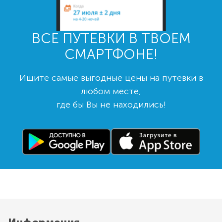
ВСЕ ПУТЕВКИ В ТВОЕМ
СМАРТФОНЕ!
Ищите самые выгодные цены на путевки в
любом месте,
где бы Вы не находились!