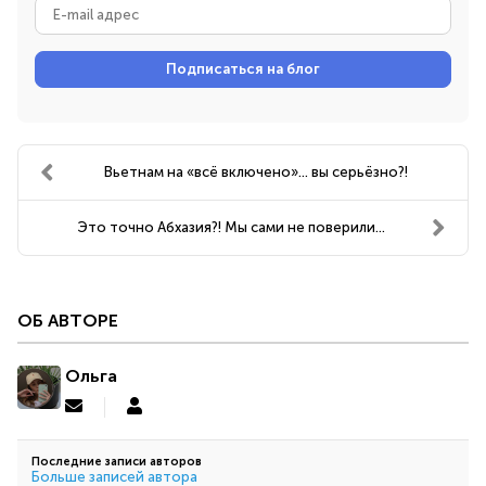
E-
mail
адрес
Подписаться на блог
Вьетнам на «всё включено»… вы серьёзно?!
Это точно Абхазия?! Мы сами не поверили…
ОБ АВТОРЕ
Ольга
Подписаться
Ольга
на
обновление
Последние записи авторов
автора
Больше записей автора