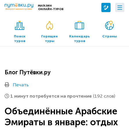
МАГАЗИН
ОНЛАЙН-ТУРОВ
Сервисы
О компании
Бронирование отелей
О нас
Поиск
Горящие
Календарь
Страны
туров
туры
туров
Трансфер
Контакты
Страхование
Команда
Документы и реквизиты
Блог Путёвки.ру
Офисы продаж
Печать
1 минут потребуется на прочтение
(192 слов)
Объединённые Арабские
Эмираты в январе: отдых