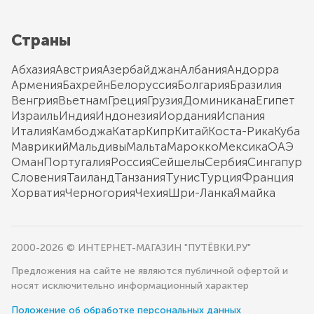
Страны
Абхазия
Австрия
Азербайджан
Албания
Андорра
Армения
Бахрейн
Белоруссия
Болгария
Бразилия
Венгрия
Вьетнам
Греция
Грузия
Доминикана
Египет
Израиль
Индия
Индонезия
Иордания
Испания
Италия
Камбоджа
Катар
Кипр
Китай
Коста-Рика
Куба
Маврикий
Мальдивы
Мальта
Марокко
Мексика
ОАЭ
Оман
Португалия
Россия
Сейшелы
Сербия
Сингапур
Словения
Таиланд
Танзания
Тунис
Турция
Франция
Хорватия
Черногория
Чехия
Шри-Ланка
Ямайка
2000-2026 © ИНТЕРНЕТ-МАГАЗИН "ПУТЁВКИ.РУ"
Предложения на сайте не являются публичной офертой и
носят исключительно информационный характер
Положение об обработке персональных данных