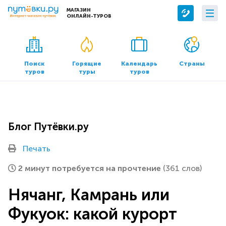
МАГАЗИН
ОНЛАЙН-ТУРОВ
Сервисы
О компании
Бронирование отелей
О нас
Поиск
Горящие
Календарь
Страны
туров
туры
туров
Трансфер
Контакты
Страхование
Команда
Документы и реквизиты
Блог Путёвки.ру
Офисы продаж
Печать
2 минут потребуется на прочтение
(361 слов)
Нячанг, Камрань или
Фукуок: какой курорт