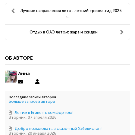
Лучшие направления лета - летний тревел-гид 2025
г...
Отдых в ОАЭ летом: жара и скидки ️
ОБ АВТОРЕ
Анна
Подписаться
Анна
на
обновление
Последние записи авторов
автора
Больше записей автора
Летим в Египет с комфортом!
Вторник, 07 апреля 2026
Добро пожаловать в сказочный Узбекистан!
Вторник, 20 января 2026