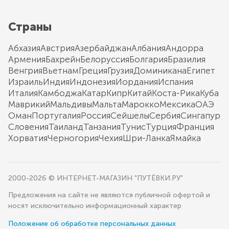
Страны
Абхазия
Австрия
Азербайджан
Албания
Андорра
Армения
Бахрейн
Белоруссия
Болгария
Бразилия
Венгрия
Вьетнам
Греция
Грузия
Доминикана
Египет
Израиль
Индия
Индонезия
Иордания
Испания
Италия
Камбоджа
Катар
Кипр
Китай
Коста-Рика
Куба
Маврикий
Мальдивы
Мальта
Марокко
Мексика
ОАЭ
Оман
Португалия
Россия
Сейшелы
Сербия
Сингапур
Словения
Таиланд
Танзания
Тунис
Турция
Франция
Хорватия
Черногория
Чехия
Шри-Ланка
Ямайка
2000-2026 © ИНТЕРНЕТ-МАГАЗИН "ПУТЁВКИ.РУ"
Предложения на сайте не являются публичной офертой и
носят исключительно информационный характер
Положение об обработке персональных данных