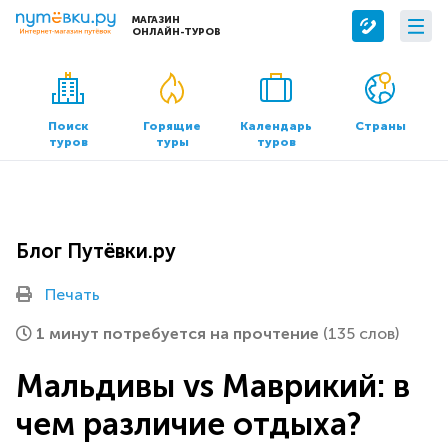
МАГАЗИН
ОНЛАЙН-ТУРОВ
Сервисы
О компании
Бронирование отелей
О нас
Поиск
Горящие
Календарь
Страны
туров
туры
туров
Трансфер
Контакты
Страхование
Команда
Документы и реквизиты
Блог Путёвки.ру
Офисы продаж
Печать
1 минут потребуется на прочтение
(135 слов)
Мальдивы vs Маврикий: в
чем различие отдыха?