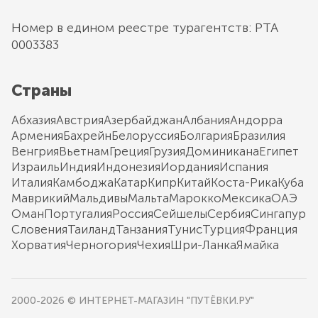
Номер в едином реестре турагентств: РТА
0003383
Страны
Абхазия
Австрия
Азербайджан
Албания
Андорра
Армения
Бахрейн
Белоруссия
Болгария
Бразилия
Венгрия
Вьетнам
Греция
Грузия
Доминикана
Египет
Израиль
Индия
Индонезия
Иордания
Испания
Италия
Камбоджа
Катар
Кипр
Китай
Коста-Рика
Куба
Маврикий
Мальдивы
Мальта
Марокко
Мексика
ОАЭ
Оман
Португалия
Россия
Сейшелы
Сербия
Сингапур
Словения
Таиланд
Танзания
Тунис
Турция
Франция
Хорватия
Черногория
Чехия
Шри-Ланка
Ямайка
2000-2026 © ИНТЕРНЕТ-МАГАЗИН "ПУТЁВКИ.РУ"