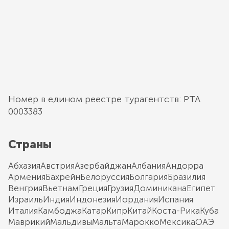
Номер в едином реестре турагентств: РТА
0003383
Страны
Абхазия
Австрия
Азербайджан
Албания
Андорра
Армения
Бахрейн
Белоруссия
Болгария
Бразилия
Венгрия
Вьетнам
Греция
Грузия
Доминикана
Египет
Израиль
Индия
Индонезия
Иордания
Испания
Италия
Камбоджа
Катар
Кипр
Китай
Коста-Рика
Куба
Маврикий
Мальдивы
Мальта
Марокко
Мексика
ОАЭ