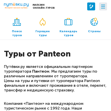
МАГАЗИН
ОНЛАЙН-ТУРОВ
Сервисы
О компании
Бронирование отелей
О нас
Поиск
Горящие
Календарь
Страны
туров
туры
туров
Трансфер
Контакты
Страхование
Команда
Туры от Panteon
Документы и реквизиты
Офисы продаж
Путёвки.ру является официальным партнером
туроператора
Пантеон
. Мы предлагаем туры по
различным направлениям от туроператора.
Цены на туры и путевки от туроператора Panteon
финальные и включают проживание в отеле, перелет,
трансфер и медицинскую страховку.
Компания «Пантеон» на международном
туристическом рынке с 1992 года. Наши