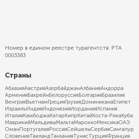
Номер в едином реестре турагентств: РТА
0003383
Страны
Абхазия
Австрия
Азербайджан
Албания
Андорра
Армения
Бахрейн
Белоруссия
Болгария
Бразилия
Венгрия
Вьетнам
Греция
Грузия
Доминикана
Египет
Израиль
Индия
Индонезия
Иордания
Испания
Италия
Камбоджа
Катар
Кипр
Китай
Коста-Рика
Куба
Маврикий
Мальдивы
Мальта
Марокко
Мексика
ОАЭ
Оман
Португалия
Россия
Сейшелы
Сербия
Сингапур
Словения
Таиланд
Танзания
Тунис
Турция
Франция