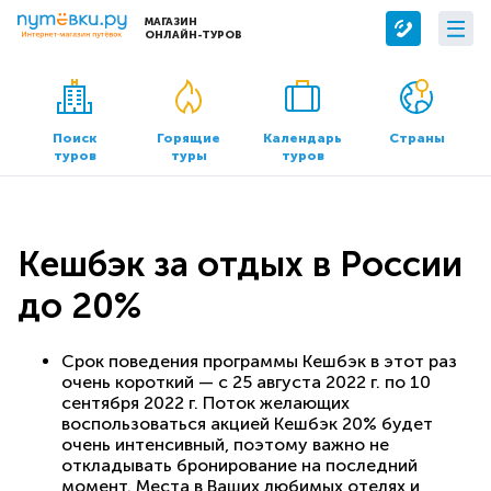
МАГАЗИН
ОНЛАЙН-ТУРОВ
Сервисы
О компании
Бронирование отелей
О нас
Поиск
Горящие
Календарь
Страны
туров
туры
туров
Трансфер
Контакты
Страхование
Команда
Документы и реквизиты
Кешбэк за отдых в России
Офисы продаж
до 20%
Срок поведения программы Кешбэк в этот раз
очень короткий — с 25 августа 2022 г. по 10
сентября 2022 г. Поток желающих
воспользоваться акцией Кешбэк 20% будет
очень интенсивный, поэтому важно не
откладывать бронирование на последний
момент. Места в Ваших любимых отелях и