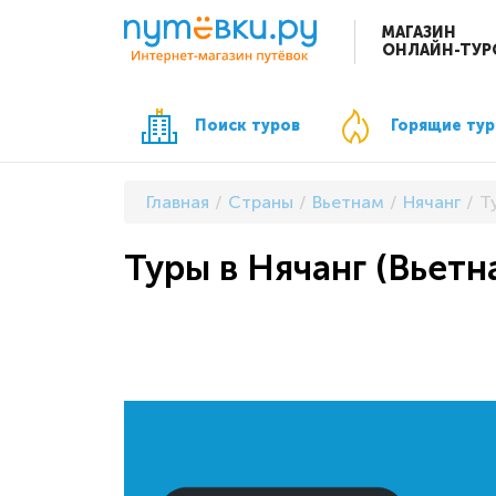
МАГАЗИН
ОНЛАЙН-ТУР
Поиск туров
Горящие ту
Главная
Страны
Вьетнам
Нячанг
Т
Туры в Нячанг (Вьетн