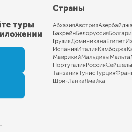
Страны
йте туры
Абхазия
Австрия
Азербайдж
риложении
Бахрейн
Белоруссия
Болгари
Грузия
Доминикана
Египет
И
Испания
Италия
Камбоджа
К
Маврикий
Мальдивы
Мальта
Португалия
Россия
Сейшел
Танзания
Тунис
Турция
Фран
Шри-Ланка
Ямайка
"