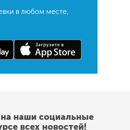
евки в любом месте,
 на наши социальные
урсе всех новостей!