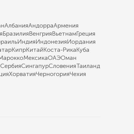
ан
Албания
Андорра
Армения
я
Бразилия
Венгрия
Вьетнам
Греция
зраиль
Индия
Индонезия
Иордания
атар
Кипр
Китай
Коста-Рика
Куба
Марокко
Мексика
ОАЭ
Оман
ы
Сербия
Сингапур
Словения
Таиланд
ция
Хорватия
Черногория
Чехия