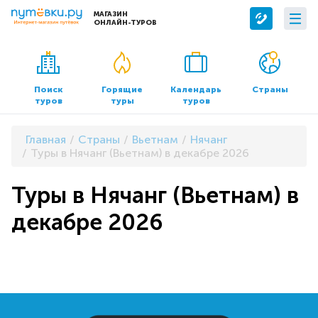
МАГАЗИН
ОНЛАЙН-ТУРОВ
Сервисы
О компании
Бронирование отелей
О нас
Поиск
Горящие
Календарь
Страны
туров
туры
туров
Трансфер
Контакты
Страхование
Команда
Главная
Страны
Вьетнам
Нячанг
Документы и реквизиты
Туры в Нячанг (Вьетнам) в декабре 2026
Офисы продаж
Туры в Нячанг (Вьетнам) в
декабре 2026