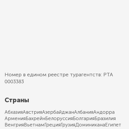
Номер в едином реестре турагентств: РТА
0003383
Страны
Абхазия
Австрия
Азербайджан
Албания
Андорра
Армения
Бахрейн
Белоруссия
Болгария
Бразилия
Венгрия
Вьетнам
Греция
Грузия
Доминикана
Египет