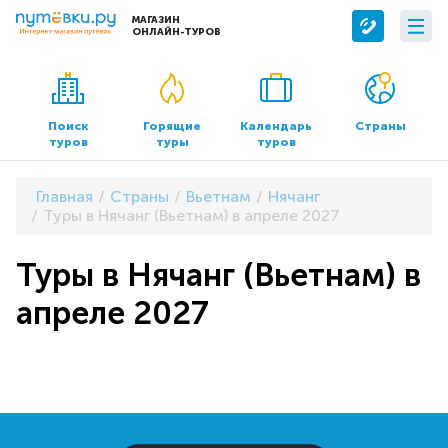
МАГАЗИН
ОНЛАЙН-ТУРОВ
Сервисы
О компании
Бронирование отелей
О нас
Поиск
Горящие
Календарь
Страны
туров
туры
туров
Трансфер
Контакты
Страхование
Команда
Главная
Страны
Вьетнам
Нячанг
Документы и реквизиты
Туры в Нячанг (Вьетнам) в апреле 2027
Офисы продаж
Туры в Нячанг (Вьетнам) в
апреле 2027