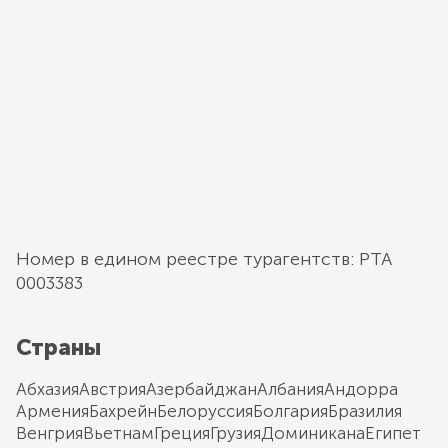
Номер в едином реестре турагентств: РТА
0003383
Страны
Абхазия
Австрия
Азербайджан
Албания
Андорра
Армения
Бахрейн
Белоруссия
Болгария
Бразилия
Венгрия
Вьетнам
Греция
Грузия
Доминикана
Египет