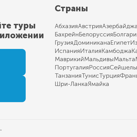
Страны
йте туры
Абхазия
Австрия
Азербайдж
риложении
Бахрейн
Белоруссия
Болгари
Грузия
Доминикана
Египет
И
Испания
Италия
Камбоджа
К
Маврикий
Мальдивы
Мальта
Португалия
Россия
Сейшел
Танзания
Тунис
Турция
Фран
Шри-Ланка
Ямайка
"