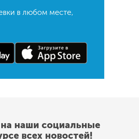
евки в любом месте,
 на наши социальные
урсе всех новостей!