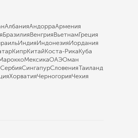
ан
Албания
Андорра
Армения
я
Бразилия
Венгрия
Вьетнам
Греция
зраиль
Индия
Индонезия
Иордания
атар
Кипр
Китай
Коста-Рика
Куба
Марокко
Мексика
ОАЭ
Оман
ы
Сербия
Сингапур
Словения
Таиланд
ция
Хорватия
Черногория
Чехия