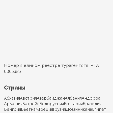
Номер в едином реестре турагентств: РТА
0003383
Страны
Абхазия
Австрия
Азербайджан
Албания
Андорра
Армения
Бахрейн
Белоруссия
Болгария
Бразилия
Венгрия
Вьетнам
Греция
Грузия
Доминикана
Египет