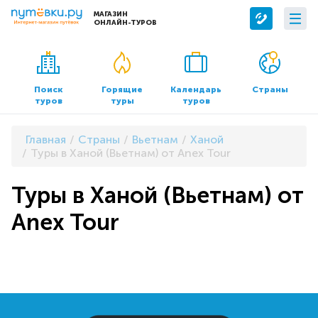
МАГАЗИН
ОНЛАЙН-ТУРОВ
Сервисы
О компании
Бронирование отелей
О нас
Поиск
Горящие
Календарь
Страны
туров
туры
туров
Трансфер
Контакты
Страхование
Команда
Главная
Страны
Вьетнам
Ханой
Документы и реквизиты
Туры в Ханой (Вьетнам) от Anex Tour
Офисы продаж
Туры в Ханой (Вьетнам) от
Anex Tour