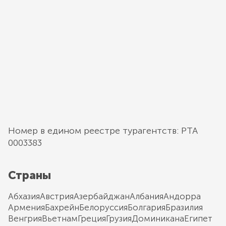
Номер в едином реестре турагентств: РТА
0003383
Страны
Абхазия
Австрия
Азербайджан
Албания
Андорра
Армения
Бахрейн
Белоруссия
Болгария
Бразилия
Венгрия
Вьетнам
Греция
Грузия
Доминикана
Египет