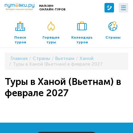
МАГАЗИН
ОНЛАЙН-ТУРОВ
Сервисы
О компании
Бронирование отелей
О нас
Поиск
Горящие
Календарь
Страны
туров
туры
туров
Трансфер
Контакты
Страхование
Команда
Главная
Страны
Вьетнам
Ханой
Документы и реквизиты
Туры в Ханой (Вьетнам) в феврале 2027
Офисы продаж
Туры в Ханой (Вьетнам) в
феврале 2027