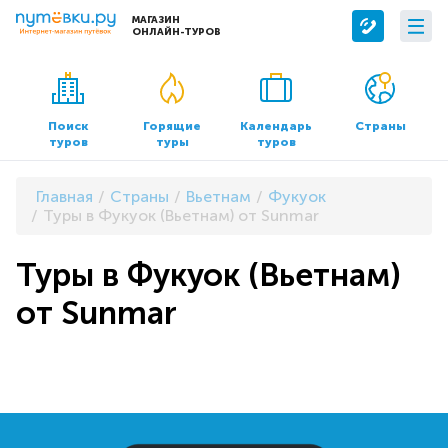
МАГАЗИН
ОНЛАЙН-ТУРОВ
Сервисы
О компании
Бронирование отелей
О нас
Поиск
Горящие
Календарь
Страны
туров
туры
туров
Трансфер
Контакты
Страхование
Команда
Главная
Страны
Вьетнам
Фукуок
Документы и реквизиты
Туры в Фукуок (Вьетнам) от Sunmar
Офисы продаж
Туры в Фукуок (Вьетнам)
от Sunmar