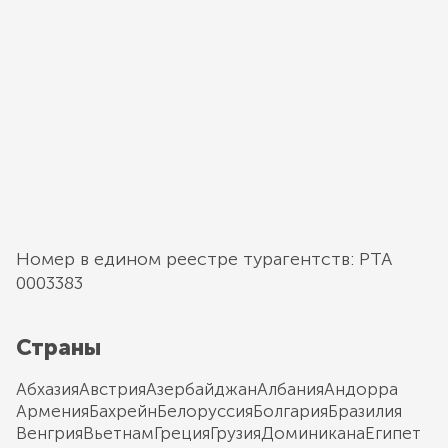
Номер в едином реестре турагентств: РТА
0003383
Страны
Абхазия
Австрия
Азербайджан
Албания
Андорра
Армения
Бахрейн
Белоруссия
Болгария
Бразилия
Венгрия
Вьетнам
Греция
Грузия
Доминикана
Египет