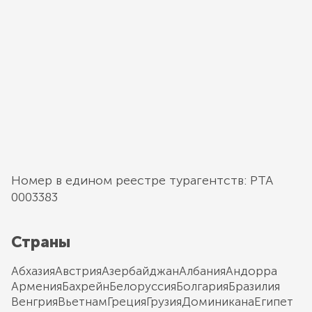
Номер в едином реестре турагентств: РТА
0003383
Страны
Абхазия
Австрия
Азербайджан
Албания
Андорра
Армения
Бахрейн
Белоруссия
Болгария
Бразилия
Венгрия
Вьетнам
Греция
Грузия
Доминикана
Египет