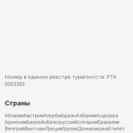
Номер в едином реестре турагентств: РТА
0003383
Страны
Абхазия
Австрия
Азербайджан
Албания
Андорра
Армения
Бахрейн
Белоруссия
Болгария
Бразилия
Венгрия
Вьетнам
Греция
Грузия
Доминикана
Египет