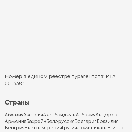
Номер в едином реестре турагентств: РТА
0003383
Страны
Абхазия
Австрия
Азербайджан
Албания
Андорра
Армения
Бахрейн
Белоруссия
Болгария
Бразилия
Венгрия
Вьетнам
Греция
Грузия
Доминикана
Египет