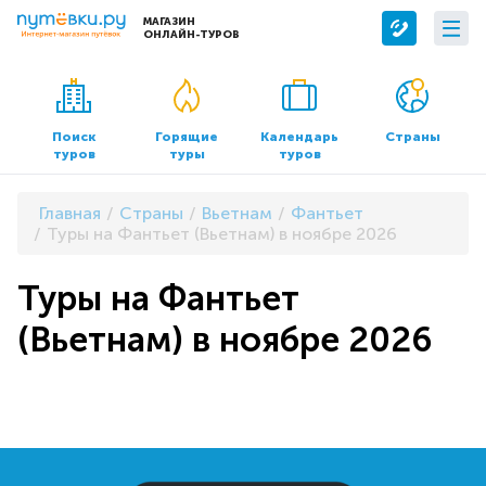
МАГАЗИН
ОНЛАЙН-ТУРОВ
Сервисы
О компании
Бронирование отелей
О нас
Поиск
Горящие
Календарь
Страны
туров
туры
туров
Трансфер
Контакты
Страхование
Команда
Главная
Страны
Вьетнам
Фантьет
Документы и реквизиты
Туры на Фантьет (Вьетнам) в ноябре 2026
Офисы продаж
Туры на Фантьет
(Вьетнам) в ноябре 2026