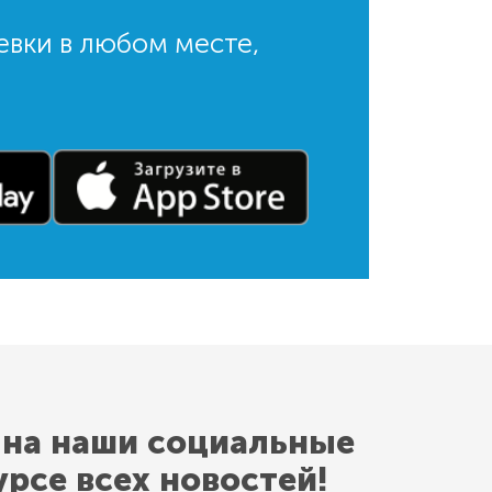
евки в любом месте,
 на наши социальные
урсе всех новостей!