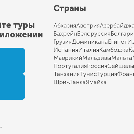
Страны
йте туры
Абхазия
Австрия
Азербайдж
риложении
Бахрейн
Белоруссия
Болгари
Грузия
Доминикана
Египет
И
Испания
Италия
Камбоджа
К
Маврикий
Мальдивы
Мальта
Португалия
Россия
Сейшел
Танзания
Тунис
Турция
Фран
Шри-Ланка
Ямайка
"