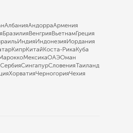
ан
Албания
Андорра
Армения
я
Бразилия
Венгрия
Вьетнам
Греция
зраиль
Индия
Индонезия
Иордания
атар
Кипр
Китай
Коста-Рика
Куба
Марокко
Мексика
ОАЭ
Оман
ы
Сербия
Сингапур
Словения
Таиланд
ция
Хорватия
Черногория
Чехия