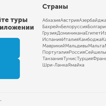
Страны
йте туры
Абхазия
Австрия
Азербайдж
риложении
Бахрейн
Белоруссия
Болгари
Грузия
Доминикана
Египет
И
Испания
Италия
Камбоджа
К
Маврикий
Мальдивы
Мальта
Португалия
Россия
Сейшел
Танзания
Тунис
Турция
Фран
Шри-Ланка
Ямайка
"