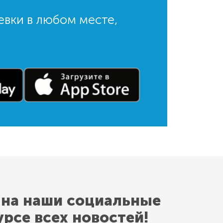
евки в любом месте,
 на наши социальные
урсе всех новостей!