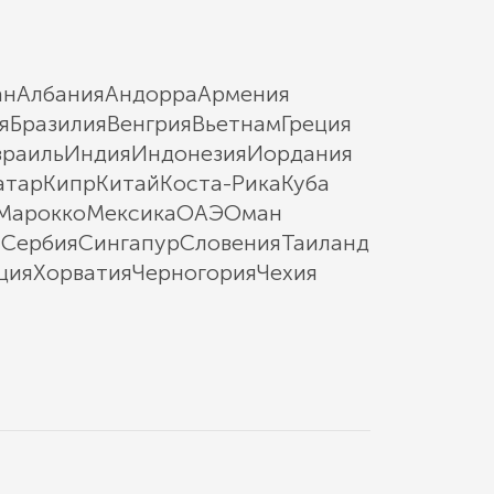
ан
Албания
Андорра
Армения
я
Бразилия
Венгрия
Вьетнам
Греция
зраиль
Индия
Индонезия
Иордания
атар
Кипр
Китай
Коста-Рика
Куба
Марокко
Мексика
ОАЭ
Оман
ы
Сербия
Сингапур
Словения
Таиланд
ция
Хорватия
Черногория
Чехия