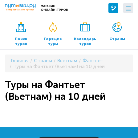
МАГАЗИН
ОНЛАЙН-ТУРОВ
Сервисы
О компании
Бронирование отелей
О нас
Поиск
Горящие
Календарь
Страны
туров
туры
туров
Трансфер
Контакты
Страхование
Команда
Главная
Страны
Вьетнам
Фантьет
Документы и реквизиты
Туры на Фантьет (Вьетнам) на 10 дней
Офисы продаж
Туры на Фантьет
(Вьетнам) на 10 дней