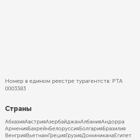
Номер в едином реестре турагентств: РТА
0003383
Страны
Абхазия
Австрия
Азербайджан
Албания
Андорра
Армения
Бахрейн
Белоруссия
Болгария
Бразилия
Венгрия
Вьетнам
Греция
Грузия
Доминикана
Египет