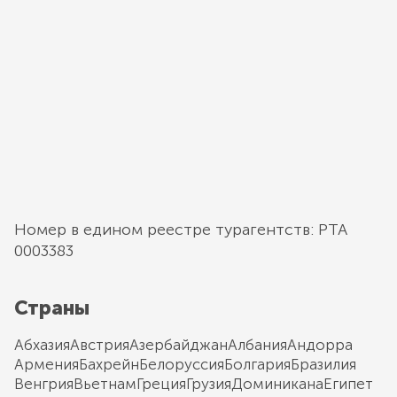
Номер в едином реестре турагентств: РТА
0003383
Страны
Абхазия
Австрия
Азербайджан
Албания
Андорра
Армения
Бахрейн
Белоруссия
Болгария
Бразилия
Венгрия
Вьетнам
Греция
Грузия
Доминикана
Египет