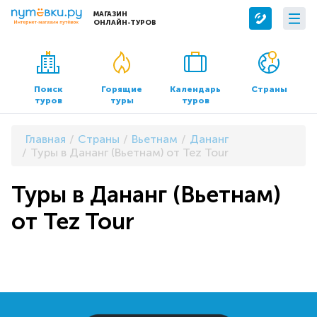
МАГАЗИН
ОНЛАЙН-ТУРОВ
Сервисы
О компании
Бронирование отелей
О нас
Поиск
Горящие
Календарь
Страны
туров
туры
туров
Трансфер
Контакты
Страхование
Команда
Главная
Страны
Вьетнам
Дананг
Документы и реквизиты
Туры в Дананг (Вьетнам) от Tez Tour
Офисы продаж
Туры в Дананг (Вьетнам)
от Tez Tour