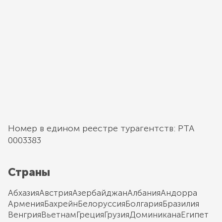
Номер в едином реестре турагентств: РТА
0003383
Страны
Абхазия
Австрия
Азербайджан
Албания
Андорра
Армения
Бахрейн
Белоруссия
Болгария
Бразилия
Венгрия
Вьетнам
Греция
Грузия
Доминикана
Египет