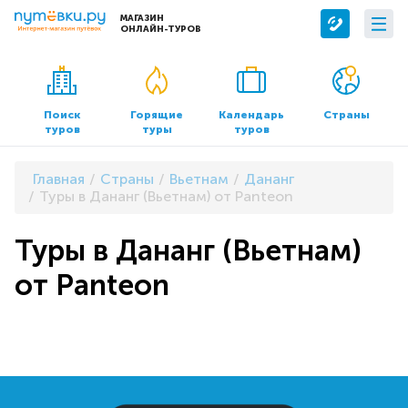
МАГАЗИН
ОНЛАЙН-ТУРОВ
Сервисы
О компании
Бронирование отелей
О нас
Поиск
Горящие
Календарь
Страны
туров
туры
туров
Трансфер
Контакты
Страхование
Команда
Главная
Страны
Вьетнам
Дананг
Документы и реквизиты
Туры в Дананг (Вьетнам) от Panteon
Офисы продаж
Туры в Дананг (Вьетнам)
от Panteon