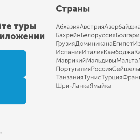
Страны
йте туры
Абхазия
Австрия
Азербайдж
риложении
Бахрейн
Белоруссия
Болгари
Грузия
Доминикана
Египет
И
Испания
Италия
Камбоджа
К
Маврикий
Мальдивы
Мальта
Португалия
Россия
Сейшел
Танзания
Тунис
Турция
Фран
Шри-Ланка
Ямайка
"