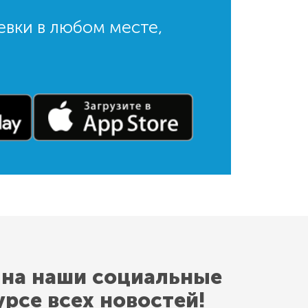
евки в любом месте,
 на наши социальные
урсе всех новостей!