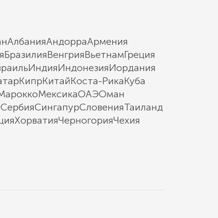
ан
Албания
Андорра
Армения
я
Бразилия
Венгрия
Вьетнам
Греция
зраиль
Индия
Индонезия
Иордания
атар
Кипр
Китай
Коста-Рика
Куба
Марокко
Мексика
ОАЭ
Оман
ы
Сербия
Сингапур
Словения
Таиланд
ция
Хорватия
Черногория
Чехия