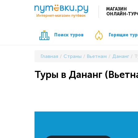
МАГАЗИН
ОНЛАЙН-ТУР
Поиск туров
Горящие ту
Главная
Страны
Вьетнам
Дананг
Т
Туры в Дананг (Вьетн