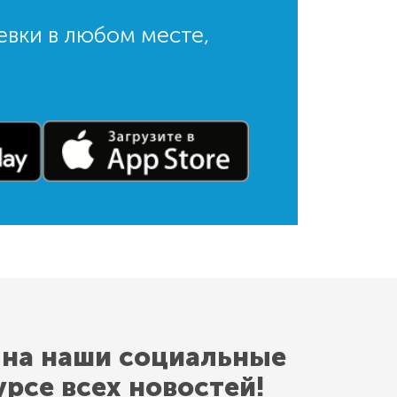
евки в любом месте,
 на наши социальные
урсе всех новостей!