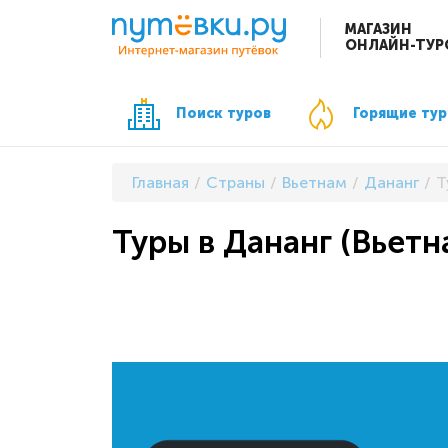
МАГАЗИН
ОНЛАЙН-ТУР
Поиск туров
Горящие ту
Главная
Страны
Вьетнам
Дананг
Т
Туры в Дананг (Вьетн