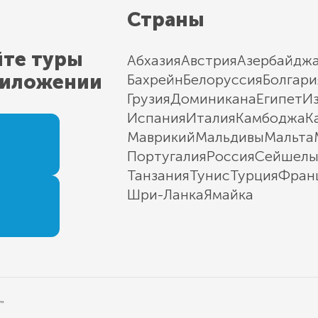
Страны
йте туры
Абхазия
Австрия
Азербайдж
риложении
Бахрейн
Белоруссия
Болгари
Грузия
Доминикана
Египет
И
Испания
Италия
Камбоджа
К
Маврикий
Мальдивы
Мальта
Португалия
Россия
Сейшел
Танзания
Тунис
Турция
Фран
Шри-Ланка
Ямайка
"