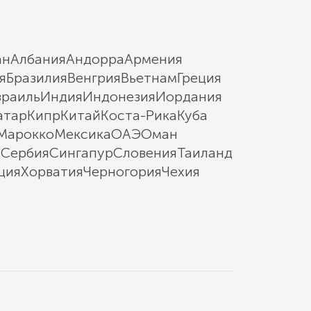
ан
Албания
Андорра
Армения
я
Бразилия
Венгрия
Вьетнам
Греция
зраиль
Индия
Индонезия
Иордания
атар
Кипр
Китай
Коста-Рика
Куба
Марокко
Мексика
ОАЭ
Оман
ы
Сербия
Сингапур
Словения
Таиланд
ция
Хорватия
Черногория
Чехия