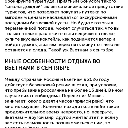
бронируйте туры туда. Приятным бонусом такого
“сезона дождей” является минимальное присутствие
туристов, что позволяет покупать путевки по
выгодным ценам и наслаждаться экскурсионными
поездками без всякой суеты. Но будьте готовы к
переменчивой погоде, может случиться так, что вы
только-только разложите свои вещички на пляже,
купите вкусный коктейль, как поднимется ветер и
пойдет дождь, а затем через пять минут от него не
останется и следа. Такой уж Вьетнам в сентябре.
ИНЫЕ ОСОБЕННОСТИ ОТДЫХА ВО
ВЬЕТНАМИ В СЕНТЯБРЕ
Между странами Россия и Вьетнам в 2026 году
действует безвизовый режим въезда, при условии,
что пребывание россиянина не более 15 дней. В ином
случае виза необходима. Перелет из Москвы
занимает около девяти часов (прямой рейс), что
многих смущает. Конечно, находиться в небе такое
продолжительное время непросто, но, поверьте,
Вьетнам – другой мир, другой менталитет, и если у
вас есть возможность познакомиться с ним, то