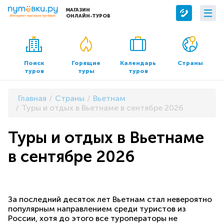
МАГАЗИН
ОНЛАЙН-ТУРОВ
Сервисы
О компании
Бронирование отелей
О нас
Поиск
Горящие
Календарь
Страны
туров
туры
туров
Трансфер
Контакты
Страхование
Команда
Главная
Страны
Вьетнам
Документы и реквизиты
Туры и отдых в Вьетнаме в сентябре 2026
Офисы продаж
Туры и отдых в Вьетнаме
в сентябре 2026
За последний десяток лет Вьетнам стал невероятно
популярным направлением среди туристов из
России, хотя до этого все туроператоры не